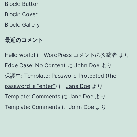
Block: Button
Block: Cover
Block: Gallery
最近のコメント
Hello world!
に
WordPress コメントの投稿者
より
Edge Case: No Content
に
John Doe
より
保護中: Template: Password Protected (the
password is “enter”)
に
Jane Doe
より
Template: Comments
に
Jane Doe
より
Template: Comments
に
John Doe
より