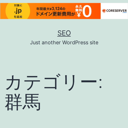
コ
SEO
ン
Just another WordPress site
テ
ン
ツ
カテゴリー:
へ
ス
群馬
キ
ッ
プ