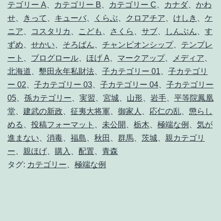
テゴリー A
、
カテゴリー B
、
カテゴリー C
、
カナダ
、
かわ
せ
、
きって
、
キューバ
、
くらぶ
、
クロアチア
、
けしき
、
ケ
ニア
、
コスタリカ
、
こども
、
さくら
、
サブ
、
しんぶん
、
す
ずめ
、
せかい
、
そろばん
、
チャンピオンシップ
、
テンプレ
ート
、
ブログロール
、
ほげ A
、
マークアップ
、
メディア
、
北海道
、
墾田永年私財法
、
子カテゴリー 01
、
子カテゴリ
ー 02
、
子カテゴリー 03
、
子カテゴリー 04
、
子カテゴリー
05
、
孫カテゴリー
、
実習
、
宮城
、
山形
、
岩手
、
平等院鳳凰
堂
、
建武の新政
、
征夷大将軍
、
御家人
、
応仁の乱
、
懲らし
める
、
投稿フォーマット
、
未公開
、
栃木
、
極端な例
、
気が
進まない
、
消毒
、
福島
、
秋田
、
群馬
、
茨城
、
親カテゴリ
ー
、
親ほげ
、
購入
、
配置
、
青森
タグ:
カテゴリー
、
極端な例