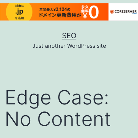
コ
SEO
ン
Just another WordPress site
テ
ン
ツ
へ
Edge Case:
ス
キ
No Content
ッ
プ