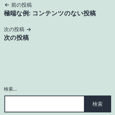
投
前の投稿
極端な例: コンテンツのない投稿
稿
ナ
次の投稿
次の投稿
ビ
ゲ
ー
シ
ョ
検索…
ン