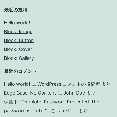
最近の投稿
Hello world!
Block: Image
Block: Button
Block: Cover
Block: Gallery
最近のコメント
Hello world!
に
WordPress コメントの投稿者
より
Edge Case: No Content
に
John Doe
より
保護中: Template: Password Protected (the
password is “enter”)
に
Jane Doe
より