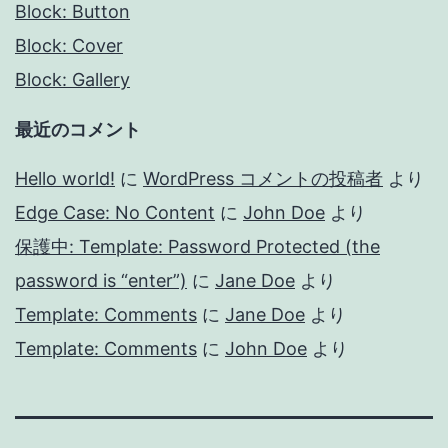
Block: Button
Block: Cover
Block: Gallery
最近のコメント
Hello world!
に
WordPress コメントの投稿者
より
Edge Case: No Content
に
John Doe
より
保護中: Template: Password Protected (the
password is “enter”)
に
Jane Doe
より
Template: Comments
に
Jane Doe
より
Template: Comments
に
John Doe
より