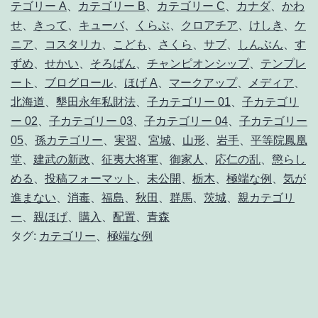
テゴリー A
、
カテゴリー B
、
カテゴリー C
、
カナダ
、
かわ
せ
、
きって
、
キューバ
、
くらぶ
、
クロアチア
、
けしき
、
ケ
ニア
、
コスタリカ
、
こども
、
さくら
、
サブ
、
しんぶん
、
す
ずめ
、
せかい
、
そろばん
、
チャンピオンシップ
、
テンプレ
ート
、
ブログロール
、
ほげ A
、
マークアップ
、
メディア
、
北海道
、
墾田永年私財法
、
子カテゴリー 01
、
子カテゴリ
ー 02
、
子カテゴリー 03
、
子カテゴリー 04
、
子カテゴリー
05
、
孫カテゴリー
、
実習
、
宮城
、
山形
、
岩手
、
平等院鳳凰
堂
、
建武の新政
、
征夷大将軍
、
御家人
、
応仁の乱
、
懲らし
める
、
投稿フォーマット
、
未公開
、
栃木
、
極端な例
、
気が
進まない
、
消毒
、
福島
、
秋田
、
群馬
、
茨城
、
親カテゴリ
ー
、
親ほげ
、
購入
、
配置
、
青森
タグ:
カテゴリー
、
極端な例