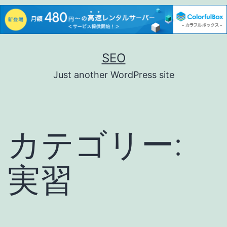
コ
SEO
ン
Just another WordPress site
テ
ン
ツ
カテゴリー:
へ
ス
実習
キ
ッ
プ