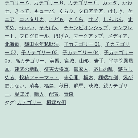
テゴリー A
、
カテゴリー B
、
カテゴリー C
、
カナダ
、
かわ
せ
、
きって
、
キューバ
、
くらぶ
、
クロアチア
、
けしき
、
ケ
ニア
、
コスタリカ
、
こども
、
さくら
、
サブ
、
しんぶん
、
す
ずめ
、
せかい
、
そろばん
、
チャンピオンシップ
、
テンプレ
ート
、
ブログロール
、
ほげ A
、
マークアップ
、
メディア
、
北海道
、
墾田永年私財法
、
子カテゴリー 01
、
子カテゴリ
ー 02
、
子カテゴリー 03
、
子カテゴリー 04
、
子カテゴリー
05
、
孫カテゴリー
、
実習
、
宮城
、
山形
、
岩手
、
平等院鳳凰
堂
、
建武の新政
、
征夷大将軍
、
御家人
、
応仁の乱
、
懲らし
める
、
投稿フォーマット
、
未公開
、
栃木
、
極端な例
、
気が
進まない
、
消毒
、
福島
、
秋田
、
群馬
、
茨城
、
親カテゴリ
ー
、
親ほげ
、
購入
、
配置
、
青森
タグ:
カテゴリー
、
極端な例