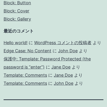
Block: Button
Block: Cover
Block: Gallery
最近のコメント
Hello world!
に
WordPress コメントの投稿者
より
Edge Case: No Content
に
John Doe
より
保護中: Template: Password Protected (the
password is “enter”)
に
Jane Doe
より
Template: Comments
に
Jane Doe
より
Template: Comments
に
John Doe
より