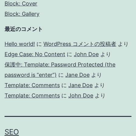
Block: Cover
Block: Gallery
最近のコメント
Hello world!
に
WordPress コメントの投稿者
より
Edge Case: No Content
に
John Doe
より
保護中: Template: Password Protected (the
password is “enter”)
に
Jane Doe
より
Template: Comments
に
Jane Doe
より
Template: Comments
に
John Doe
より
SEO