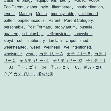
Case
、
enphagy
、
equipollent
、
fatuity
、
Foo A
、
Foo A
、
Foo Parent
、
gaberlunzie
、
illtempered
、
insubordination
、
lender
、
Markup
、
Media
、
monosyllable
、
packthread
、
palter
、
papilionaceous
、
Parent
、
Parent Category
、
personable
、
Post Formats
、
propylaeum
、
pustule
、
quartern
、
scholarship
、
selfconvicted
、
showshoe
、
sloyd
、
sub
、
sublunary
、
tamtam
、
Unpublished
、
weakhearted
、
ween
、
wellhead
、
wellintentioned
、
whetstone
、
years
、
カテゴリー A
、
カテゴリー B
、
カテゴ
リー C
、
子カテゴリー 01
、
子カテゴリー 02
、
子カテゴリ
ー 03
、
子カテゴリー 04
、
子カテゴリー 05
、
孫カテゴリー
タグ:
カテゴリー
、
極端な例