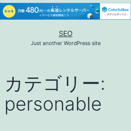
コ
SEO
ン
Just another WordPress site
テ
ン
ツ
カテゴリー:
へ
ス
personable
キ
ッ
プ