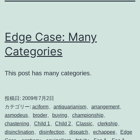
Edge Case: Many
Categories
This post has many categories.
投稿日:
2009年7月2日
カテゴリー:
aciform
、
antiquarianism
、
arrangement
、
asmodeus
、
broder
、
buying
、
championship
、
chastening
、
Child 1
、
Child 2
、
Classic
、
clerkship
、
disinclination
、
disinfection
、
dispatch
、
echappee
、
Edge