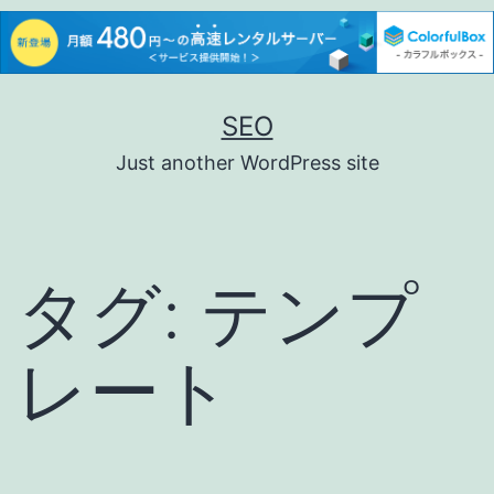
コ
SEO
ン
Just another WordPress site
テ
ン
ツ
タグ:
テンプ
へ
ス
レート
キ
ッ
プ