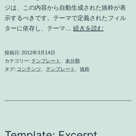
ジは、この内容から自動生成された抜粋が表
示するべきです。テーマで定義されたフィル
テ
ターに依存し、テーマ…
続きを読む
ン
プ
投稿日:
2012年3月14日
レ
カテゴリー:
テンプレート
、
未分類
ー
タグ:
コンテンツ
、
テンプレート
、
抜粋
ト:
抜
粋
(自
動
生
Template: Excerpt