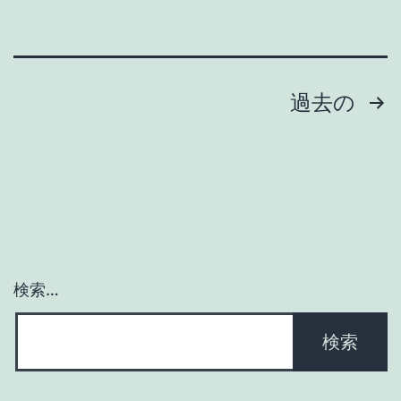
投
過去の
稿
の
ペ
ー
検索…
ジ
送
り