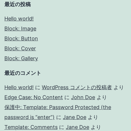
最近の投稿
Hello world!
Block: Image
Block: Button
Block: Cover
Block: Gallery
最近のコメント
Hello world!
に
WordPress コメントの投稿者
より
Edge Case: No Content
に
John Doe
より
保護中: Template: Password Protected (the
password is “enter”)
に
Jane Doe
より
Template: Comments
に
Jane Doe
より