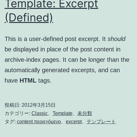
Template: Excerpt
(Defined)
This is a user-defined post excerpt. It
should
be displayed in place of the post content in
archive-index pages. It can be longer than the
automatically generated excerpts, and can
have
HTML
tags.
投稿日:
2012年3月15日
カテゴリー:
Classic
、
Template
、
未分類
タグ:
content περιεχόμενο
、
excerpt
、
テンプレート